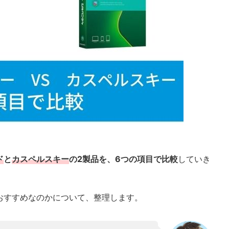
ド
と
カスペルスキー
の2製品を、6つの項目で比較
していき
おすすめなのかについて、整理します。