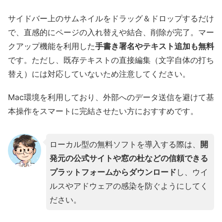
サイドバー上のサムネイルをドラッグ＆ドロップするだけ
ローカル
対応
動作
で、直感的にページの入れ替えや結合、削除が完了。マー
クアップ機能を利用した
手書き署名やテキスト追加も無料
公式HP
https://www.tracker-software.com/
です。ただし、既存テキストの直接編集（文字自体の打ち
替え）には対応していないため注意してください。
PDF-XChange Editor
は、Tracker Software社が開
発する非常に多機能で軽快なWindows用PDF編集ソ
Mac環境を利用しており、外部へのデータ送信を避けて基
フトです。
本操作をスマートに完結させたい方におすすめです。
このソフトは、無料の範囲であってもタイプライタ
ローカル型の無料ソフトを導入する際は、
開
ーツールによる文字追記や、吹き出し挿入、スタン
発元の公式サイトや窓の杜などの信頼できる
プの押印などを期間制限なく無制限で利用できま
プラットフォームからダウンロード
し、ウイ
す。
ルスやアドウェアの感染を防ぐようにしてく
ただし、存テキストの直接修正やページの抽出とい
ださい。
った有料専用機能を無料版のまま使用してファイル