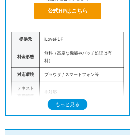
公式HPはこちら
提供元
iLovePDF
無料（高度な機能やバッチ処理は有
料金形態
料）
対応環境
ブラウザ / スマートフォン等
テキスト
非対応
直接編集
もっと見る
ページ操
作（結
対応
合・分
割）