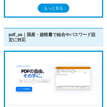
ページ操
もっと見る
作（結
対応
合・分
割）
pdf_as｜国産・超軽量で結合やパスワード設
透かし
定に対応
（ウォー
なし
ターマー
ク）
回数・容
なし
量制限
ローカル
対応
動作
公式HP
https://www.pdf24.org/en/