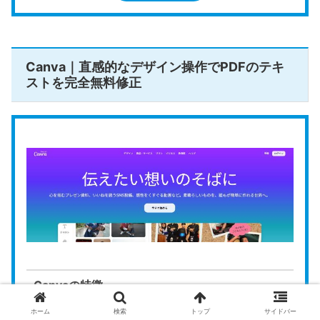
合・分
公式HPはこちら
割）
透かし
Canva｜直感的なデザイン操作でPDFのテキ
（ウォー
なし
ストを完全無料修正
ターマー
ク）
回数・容
なし（原則無制限）
量制限
ローカル
非対応
動作
公式HP
https://tools.pdf24.org/en/
PDF24 Tools
は、ドイツのGeek Software GmbH
Canvaの特徴
がオンラインで運営する、原則回数制限のない完全
ホーム
検索
トップ
サイドバー