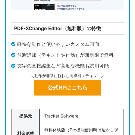
https://www.adobe.com/jp/acrobat/p
公式HP
df-reader.html
PDF-XChange Editor（無料版）の特徴
Adobe Acrobat Reader
は、PDFの開発元であるA
軽快な動作と使いやすいカスタム画面
dobe社が提供している、世界的な標準閲覧用フリ
ーソフトです。
注釈追加（テキストや付箋）が無制限で無料
文字の直接編集など高度な機能も試用可能
このソフトは、既存テキストの直接編集やページの
結合といった作業には対応していません。ただし、
＼動作が非常に軽快な高機能エディタ！／
テキストのハイライトや吹き出しによる
注釈追加は
公式HPはこちら
無料のまま安全に使用可能
です。
手書き署名やスタンプの追加など、文書に直接修正
を加えないアノテーション機能も充実しており、描
提供元
Tracker Software
画精度の高さとバグの少なさは特筆すべきポイント
無料体験版（Pro機能使用時は透かし保
と言ってよいでしょう。
料金形態