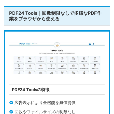
合・分
割）
PDF24 Tools｜回数制限なしで多様なPDF作
業をブラウザから使える
透かし
（ウォー
なし
ターマー
ク）
回数・容
あり（1日最大2タスクまで）
量制限
ローカル
非対応
動作
公式HP
https://smallpdf.com/jp
PDF24 Toolsの特徴
Smallpdf
は、その美しいデザインと直感的な操作性
広告表示により全機能を無償提供
で、幅広い層のユーザーに支持されている定番のオ
回数やファイルサイズの制限なし