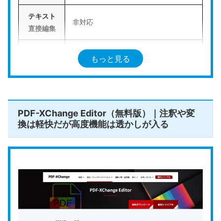
公式HPはこちら
テキスト
非対応
直接編集
ページ操
もっと見る
作（結
非対応
合・分
割）
透かし
PDF-XChange Editor（無料版）｜注釈や変
換は軽快だが高度機能は透かしが入る
（ウォー
なし
ターマー
ク）
回数・容
なし
量制限
ローカル
対応
動作