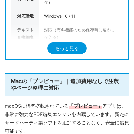
存）
元のテキストを書き換える必要がなく、資料へのチ
対応環境
Windows 10 / 11
ェックコメント追加や署名の記載を最も安定した動
作環境で行いたい方におすすめです。
テキスト
対応（有料機能のため保存時に透かし
直接編集
が入る）
公式HPはこちら
もっと見る
ページ操
作（結
対応（一部機能は保存時に透かし）
合・分
割）
Macの「プレビュー」｜追加費用なしで注釈
やページ整理に対応
透かし
（ウォー
あり（有料機能使用時のみ）
ターマー
macOSに標準搭載されている
「プレビュー」
アプリは、
ク）
非常に強力なPDF編集エンジンを内蔵しています。新たに
サードパーティ製ソフトを追加することなく、安全に編集
回数・容
なし
可能です。
量制限