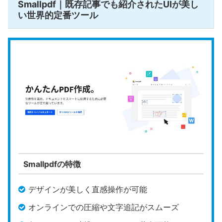
Smallpdf｜既存記事でも紹介されたUIが美し
い世界的定番ツール
透かし
（ウォー
なし
ターマー
ク）
回数・容
あり（ファイルサイズや一括処理数に
量制限
上限）
ローカル
非対応
動作
公式HP
https://www.ilovepdf.com/ja
Smallpdfの特徴
iLovePDF
は、ブラウザ上でPDFに関する多彩な操
デザインが美しく直感操作が可能
作を完結できる、世界的にも人気の高いオンライン
型PDF編集ツールです。
オンラインでの圧縮や文字追記がスムーズ