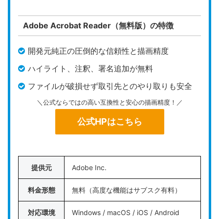
公式HP
https://uchijyu.f5.si/pdf_as/
Adobe Acrobat Reader（無料版）の特徴
pdf_as
は、個人開発者のうちじゅう氏によってメン
テナンスが継続されている、実行サイズがわずか11
開発元純正の圧倒的な信頼性と描画精度
MBほどの超軽量な国産PDF加工ソフトです。
ハイライト、注釈、署名追加が無料
このソフトは、
PCにインストールすることなく、圧
ファイルが破損せず取引先とのやり取りも安全
縮ファイルを解凍するだけで即座に起動
できます。
＼公式ならではの高い互換性と安心の描画精度！／
不要なレジストリを汚さないため、社用PCでも扱い
やすい仕様と言えるでしょう。
公式HPはこちら
動作が非常に軽快でありながら、ページの結合や分
割はもちろん、ヘッダーやフッターの追加、さらに
提供元
Adobe Inc.
は高度なパスワード暗号化まで対応。古いパソコン
などスペックの限られた環境でPDFの基本処理やパ
料金形態
無料（高度な機能はサブスク有料）
スワード付与を行いたい方におすすめです。
対応環境
Windows / macOS / iOS / Android