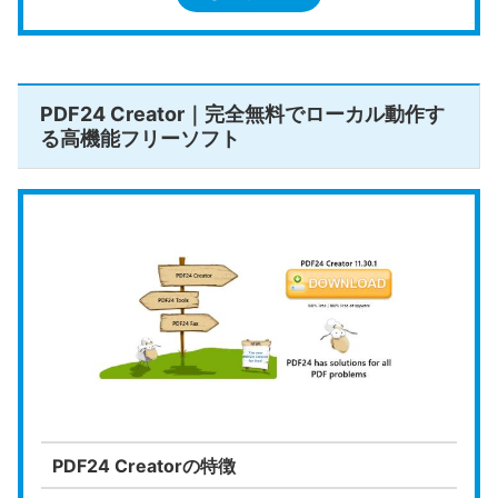
作（結
対応
合・分
割）
PDF24 Creator｜完全無料でローカル動作す
透かし
る高機能フリーソフト
（ウォー
なし
ターマー
ク）
回数・容
なし
量制限
ローカル
対応
動作
https://www.cube-soft.jp/cubepdfutili
公式HP
ty/
PDF24 Creatorの特徴