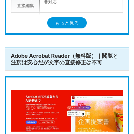
非対応
直接編集
ページ操
もっと見る
作（結
対応
合・分
割）
Adobe Acrobat Reader（無料版）｜閲覧と
透かし
注釈は安心だが文字の直接修正は不可
（ウォー
なし
ターマー
ク）
回数・容
なし
量制限
ローカル
対応
動作