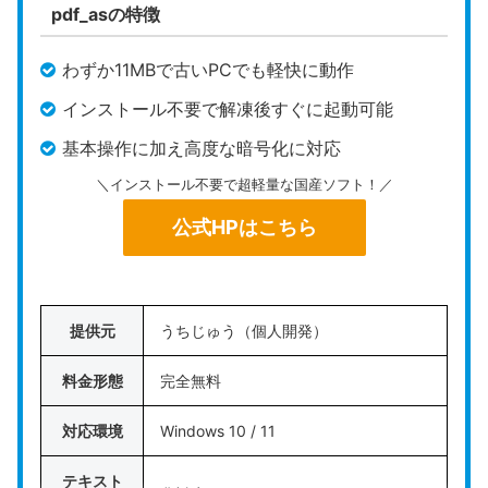
pdf_asの特徴
PDF24 Creator
は、ドイツのGeek Software Gmb
Hが提供する、非常に多機能な完全無料のPDF編集
わずか11MBで古いPCでも軽快に動作
ソフトです。
インストール不要で解凍後すぐに起動可能
このソフトの最大の特徴は、結合や分割だけでな
基本操作に加え高度な暗号化に対応
く、変換や圧縮、簡易的な黒塗り処理など、通常は
＼インストール不要で超軽量な国産ソフト！／
有料ソフトで行うような機能まで
ローカル環境で無
制限に使える
点。公式サイトでは企業や官公庁でも
公式HPはこちら
無料で利用できると説明されており、実績面におい
ても安心できます。
提供元
うちじゅう（個人開発）
完全無料で安全性と機能性の高さを両立させ、幅広
いPDF関連の編集作業をオフラインでこなしたい方
料金形態
完全無料
におすすめです。
対応環境
Windows 10 / 11
公式HPはこちら
テキスト