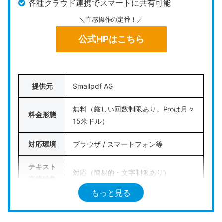
各種クラウド連携でスマートに共有可能
PDFからWordやExcel、PowerPointといったOffice
形式への
高精度な相互変換を得意
としており、ペー
＼直感操作の定番！／
ジの並び替えや圧縮処理もブラウザ上で簡単に行う
公式HPはこちら
ことができます。
注意点は、無料版の未登録アカウントでは、一度に
アップロードできる容量（100MBまで）やバッチ処
提供元
Smallpdf AG
理できるファイル数に一定の制約が存在する点。そ
無料（厳しい回数制限あり。Proは月々
して、ファイルを一時的に外部サーバーへアップロ
料金形態
15米ドル）
ードするため、セキュリティ上の懸念が残る点にも
配慮が必要です。
対応環境
ブラウザ / スマートフォン等
機密性の低い一般的なファイルを、ブラウザから素
テキスト
対応（簡易的・文字制限あり）
早くOffice形式へ変換したり結合したりしたい方に
直接編集
おすすめです。
もっと見る
ページ操
作（結
対応
公式HPはこちら