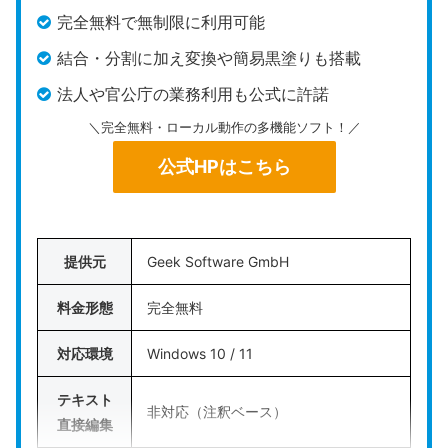
CubePDF Utility
は、国内で高い信頼性を誇る完全
完全無料で無制限に利用可能
無料のローカルインストール型PDF編集ソフトで
結合・分割に加え変換や簡易黒塗りも搭載
す。ページの結合や分割などの整理業務に特化して
いる点が特徴と言えます。
法人や官公庁の業務利用も公式に許諾
＼完全無料・ローカル動作の多機能ソフト！／
このソフトは通常利用時に外部サーバーへのファイ
ル送信を行わず、ローカル環境で処理が完結するた
公式HPはこちら
め、情報漏洩の心配がありません。（※起動時の更
新確認通信は設定で無効化も可能です）パスワード
設定や印刷制限など、実務で求められる
主要なセキ
提供元
Geek Software GmbH
ュリティ対策機能も装備
しているのが強みです。
料金形態
完全無料
ビジネス用途で安全かつ手軽にページの順番入れ替
えや結合を行いたい方は、検討してみてはいかがで
対応環境
Windows 10 / 11
しょうか。
テキスト
非対応（注釈ベース）
直接編集
公式HPはこちら