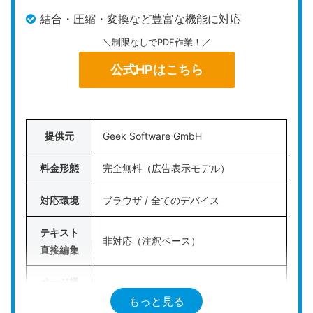
ンラインツールです。
結合・圧縮・変換など豊富な機能に対応
このツールは、ドラッグ＆ドロップを中心とした滑
＼制限なしでPDF作業！／
らかなUIを備えており、PDFの圧縮や結合、簡易的
公式HPはこちら
な文字追記などの作業がストレスなく実行可能で
す。
ただし、無料版のまま使用する場合は「1日最大2タ
提供元
Geek Software GmbH
スクまで」という
非常に厳しい回数制限が適用
され
料金形態
完全無料（広告表示モデル）
ます。連続した処理を行うとすぐに使用制限に達し
ロックがかかるため、実質的には有料プランへの移
対応環境
ブラウザ / 全てのデバイス
行が前提と考えた方がよいでしょう。
テキスト
日々の作業ボリュームが非常に少なく、美しいイン
非対応（注釈ベース）
直接編集
ターフェースでたまに結合や変換を行う程度の方に
おすすめです。
ページ操
作（結
もっと見る
対応