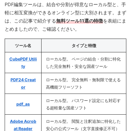
PDF編集ツールは、結合や分割が得意なローカル型と、手
軽に相互変換ができるオンライン型に大別されます。まず
は、この記事で紹介する
無料ツール11選の特徴
を表組にま
とめましたので、ご確認ください。
ツール名
タイプと特徴
CubePDF Utili
ローカル型。 ページの結合・分割に特化
ty
した完全無料・安全な国産ツール
PDF24 Creat
ローカル型。 完全無料・無制限で使える
or
高機能フリーソフト
ローカル型。 パスワード設定にも対応す
pdf_as
る超軽量な国産ソフト
Adobe Acrob
ローカル型。 閲覧と注釈追加に特化した
at Reader
安心の公式ツール（文字直接修正不可）