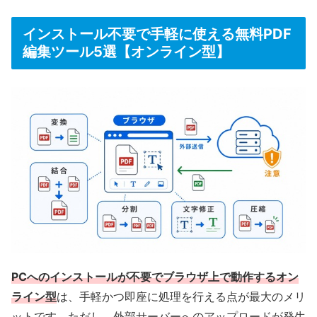
を上書き保存すると、
出力内容に評価版の透かしが
挿入
されます。そのため、文字の直接編集は避け、
インストール不要で手軽に使える無料PDF
軽快に動作する高機能な注釈ツールとしてのみ割り
編集ツール5選【オンライン型】
切って利用したい方におすすめです。
公式HPはこちら
PCへのインストールが不要でブラウザ上で動作するオン
ライン型
は、手軽かつ即座に処理を行える点が最大のメリ
ットです。ただし、外部サーバーへのアップロードが発生