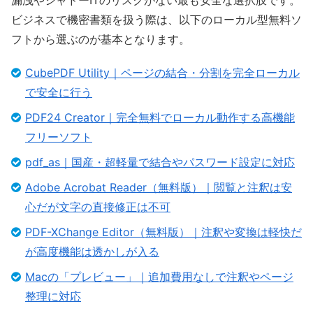
漏洩やシャドーITのリスクがない最も安全な選択肢です。
ビジネスで機密書類を扱う際は、以下のローカル型無料ソ
フトから選ぶのが基本となります。
CubePDF Utility｜ページの結合・分割を完全ローカル
で安全に行う
PDF24 Creator｜完全無料でローカル動作する高機能
フリーソフト
pdf_as｜国産・超軽量で結合やパスワード設定に対応
Adobe Acrobat Reader（無料版）｜閲覧と注釈は安
心だが文字の直接修正は不可
PDF-XChange Editor（無料版）｜注釈や変換は軽快だ
が高度機能は透かしが入る
Macの「プレビュー」｜追加費用なしで注釈やページ
整理に対応