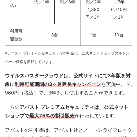
円／1年
円／3年
円／2年
／2年
込）
4,380
6,740円
円／3年
／3年
利用可
3台
1台
10台
能台数
※アバスト プレミアムセキュリティの料金は、公式ネットショップのキャン
ペーン価格を掲載しています。
ウイルスバスタークラウドは、公式サイトにて3年版を対
象に
利用可能期間の3ヶ月延長キャンペーン
を実施中。14,
960円（税込）で、3年3ヶ月使用することができます。
一方の
アバスト プレミアムセキュリティは
、
公式ネット
ショップで
最大75％の割引販売
が行われています。
アバストの割引率は、アバスト社とノートンライフロック