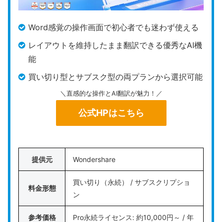
もレイアウト崩れや文字化けが起きにくく、プロフ
ェッショナルな書類のやり取りにおいて
高い互換性
Word感覚の操作画面で初心者でも迷わず使える
とレイアウト再現性を維持
します。
レイアウトを維持したまま翻訳できる優秀なAI機
能
ライセンスはサブスクリプション型が中心で、Acro
bat Proを年間プラン月々払いで利用する場合は月
買い切り型とサブスク型の両プランから選択可能
額2,530円（税込）の継続費用が発生します。その
＼直感的な操作とAI翻訳が魅力！／
ため、長期的な調達コスト（TCO）が買い切り型ソ
公式HPはこちら
フトより高くなる点は、注意が必要です。
その代わり、常に最新のセキュリティパッチやクラ
ウド同期サービスを利用できる点は、メリットと言
提供元
Wondershare
えます。
買い切り（永続） / サブスクリプショ
料金形態
また、Acrobat Proでは、機密情報の漏洩を防ぐた
ン
めの墨消し機能や、macOS環境での直接編集、さら
参考価格
Pro永続ライセンス: 約10,000円～ / 年
には
ISO規格に準拠した保存形式の管理
が提供され