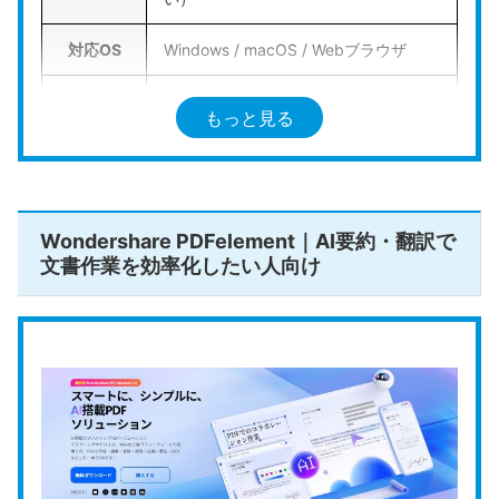
パーソンに最適な選択肢
となるでしょう。
対応OS
Windows / macOS / Webブラウザ
公式HPはこちら
直接編集
対応
もっと見る
/ OCR
電子印鑑
対応（墨消しはPro版のみ）
/ 墨消し
Wondershare PDFelement｜AI要約・翻訳で
対応（要約・質問回答はAcrobat Studi
文書作業を効率化したい人向け
AI機能
oで利用可能）
https://www.adobe.com/jp/acrobat.ht
公式HP
ml
Adobe Acrobat
は、PDFフォーマットの生みの親で
あるアドビ社が提供する業界標準のプラットフォー
ムです。他社製ソフトで作成されたPDFと比較して