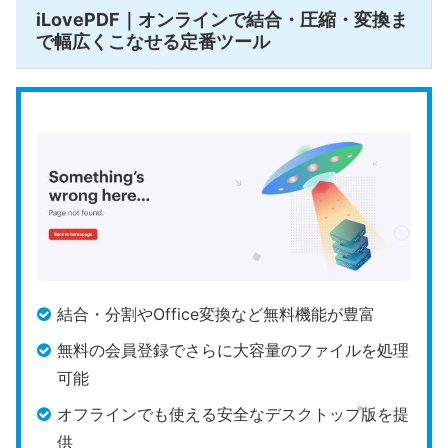
AI機能
問回答）
iLovePDF｜オンラインで結合・圧縮・変換ま
で幅広くこなせる定番ツール
公式HP
https://smallpdf.com/jp
スイスに拠点を置く開発元が運営する
Smallpdf
は、
PCやスマートフォンへ新規にソフトをインストール
することなく、Webブラウザ上で処理を行えるオン
ライン型PDFツールです。
アカウント登録不要です
ぐに使える利便性
を備えています。
ヨーロッパの厳しい個人情報保護基準であるGDPR
に準拠したセキュリティ体制をアピールしており、
結合・分割やOffice変換など無料機能が豊富
通信時の暗号化とデータの自動削除を行う
仕様で
無料の会員登録でさらに大容量のファイルを処理
す。ただし、パブリックなインターネット通信を介
可能
するため、社外秘の契約書や個人情報が含まれる極
オフラインでも使える安全なデスクトップ版を提
めて重要度の高いドキュメントのアップロードには
供
慎重な判断を要します。