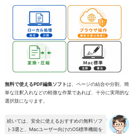
ジャストシステムが提供する
JUST PDF
は、日本語
文字の処理とソフトウェアそのものの安全性に絶対
的な要件が求められる国内のビジネス現場に適合し
た国産ソフトウェアとして知られています。
日本語ワープロのパイオニアならではの高度なテキ
ストレンダリングにより、編集時における
日本語フ
ォントの文字崩れが極めて少ない
ため、他社ソフト
に比べて安心感があります。自社開発の日本語対応
OCRエンジンは
かすれた手書き文字も正確にテキス
無料で使えるPDF編集ソフト
は、ページの結合や分割、簡
ト化できる
のが強みです。
単な注釈入れなどの軽微な作業であれば、十分に実用的な
ただし、直接編集や高精度OCR、セキュリティに欠
選択肢になります。
かせない墨消し機能は上位の「Pro版」のみに制限
されています。導入コストを検討する際は、機能制
続いては、安全に使えるおすすめの無料ソフ
限をしっかり把握して購入してください。
ト3選と、Macユーザー向けのOS標準機能を