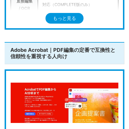
直接編集
対応（COMPLETE版のみ）
/ OCR
もっと見る
電子印鑑
対応（COMPLETE版のみ）
/ 墨消し
対応（Ver.13新機能: スキャンデータ自
AI機能
動分割）
Adobe Acrobat｜PDF編集の定番で互換性と
信頼性を重視する人向け
https://www.sourcenext.com/produc
公式HP
t/pdf/
ソースネクストの
いきなりPDF
は、国内の
ビジネス
シーンで圧倒的な支持を集める
永続ライセンス型の
PDF編集ソフトです。サブスクリプションのように
毎月の支払いを続ける必要がないため、
ランニング
コストを抑えて編集環境を整えたい
ビジネスパーソ
ンに適しています。