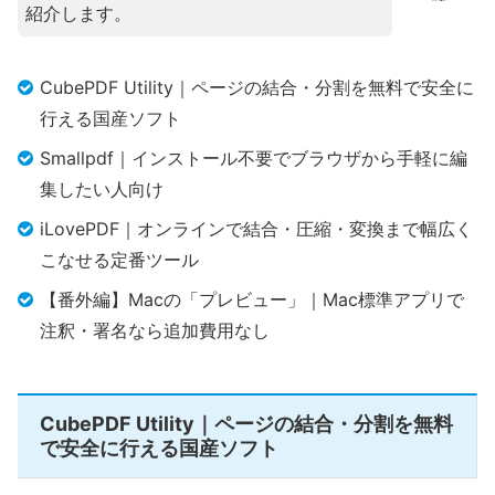
紹介します。
海外製ソフトのサポート体制に不安があり、電話に
よる迅速な国内支援や、
日本語文書の編集クオリテ
ィを最高水準に保ちたい官公庁や企業に最も信頼で
CubePDF Utility｜ページの結合・分割を無料で安全に
きる国産ソフト
です。
行える国産ソフト
Smallpdf｜インストール不要でブラウザから手軽に編
公式HPはこちら
集したい人向け
iLovePDF｜オンラインで結合・圧縮・変換まで幅広く
こなせる定番ツール
【番外編】Macの「プレビュー」｜Mac標準アプリで
注釈・署名なら追加費用なし
CubePDF Utility｜ページの結合・分割を無料
で安全に行える国産ソフト