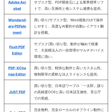
Adobe Acr
サブスク型。PDF開発元による業界標準ソフ
obat
トで、高い互換性と他システム連携を提供。
Wondersh
買い切り/サブスク型。Word感覚のUIで操作
are PDFele
しやすく、高度なAI要約や自動レイアウト翻
ment
訳を搭載。
サブスク/買い切り型。動作が極めて軽量
Foxit PDF
で、大規模法人の一括管理やマルチデバイス
Editor
環境に強い。
PDF-XCha
買い切り型。軽快な動作と高いカスタム性。
nge Editor
無制限等の柔軟な法人ライセンスも提供。
買い切り型。日本語ワープロ「一太郎」譲り
JUST PDF
の高精度OCRと高い日本語互換性、官公庁
での実績。
完全無料。完全ローカルのオフライン動作に