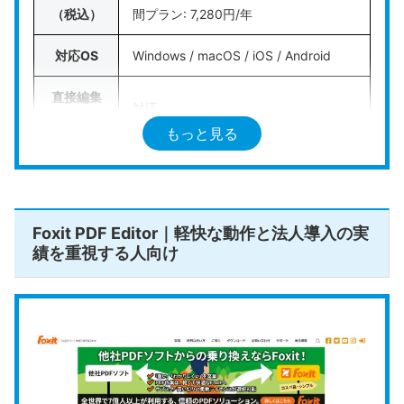
（税込）
間プラン: 7,280円/年
ます。要約や質問回答などのAI機能は、上位のAcro
bat Studioで利用可能です。
対応OS
Windows / macOS / iOS / Android
他システムとの連携や取引先との互換性を最優先
直接編集
対応
し、
維持コストよりも業務の絶対的な安定性を求め
/ OCR
もっと見る
るプロフェッショナルに最も信頼性の高い選択肢
で
電子印鑑
す。
対応
/ 墨消し
公式HPはこちら
対応（要約・レイアウト維持翻訳・校
Foxit PDF Editor｜軽快な動作と法人導入の実
AI機能
正 ※アドオン月額1,229円）
績を重視する人向け
公式HP
https://pdf.wondershare.jp/
ワンダーシェア社の
Wondershare PDFelement
は、オフィス作業で馴染み深いMicrosoft Wordに酷
似した操作画面を持ち、PDF編集が初めての方でも