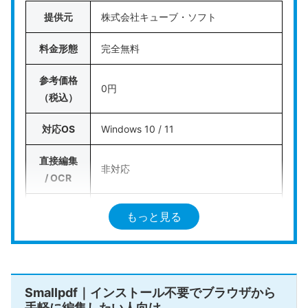
提供元
株式会社キューブ・ソフト
料金形態
完全無料
参考価格
0円
（税込）
対応OS
Windows 10 / 11
直接編集
非対応
/ OCR
電子印鑑
もっと見る
非対応
/ 墨消し
AI機能
非対応
https://www.cube-soft.jp/cubepdfutili
Smallpdf｜インストール不要でブラウザから
公式HP
手軽に編集したい人向け
ty/