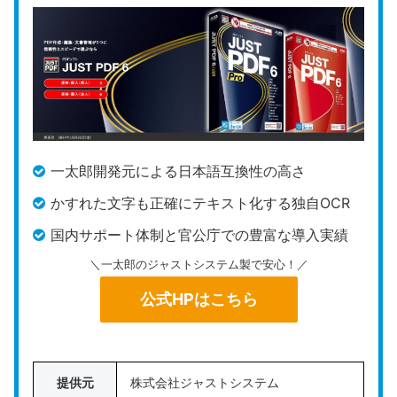
editor/
Tracker Software社が開発する
PDF-XChange Edit
or
は、プロフェッショナルが必要とする多彩な編集
機能と、
動作の俊敏性を高い次元で両立させた
デス
クトップ専用ソフトです。
一太郎開発元による日本語互換性の高さ
画面上のボタンの配置や各種操作のショートカット
を実務内容に合わせて細かくカスタマイズできるた
かすれた文字も正確にテキスト化する独自OCR
め、設計図面のチェックや法務チェックで毎日大量
国内サポート体制と官公庁での豊富な導入実績
のPDFを扱うユーザーに向いています。
＼一太郎のジャストシステム製で安心！／
また、同一の国内企業内であれば利用ユーザー数を
公式HPはこちら
問わずに何台でもインストール可能な「無制限ライ
センス（年額約484万円）」など、大規模な組織導
入時のTCOを平準化するライセンスメニューがある
提供元
株式会社ジャストシステム
点も強みです。