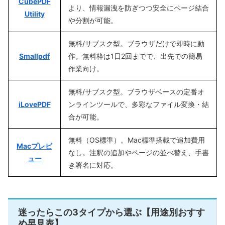
CubePDF
より、情報漏洩を防ぎつつ安全にページ結合
Utility
や分割が可能。
無料/サブスク型。ブラウザだけで即時に動
Smallpdf
作。無料枠は1日2回までで、出先での簡易
作業向け。
無料/サブスク型。ブラウザベースの定番オ
iLovePDF
ンラインツールで、多彩なファイル変換・結
合が可能。
無料（OS標準）。Mac標準搭載で追加費用
Macプレビ
なし。注釈の追加やページの並べ替え、手書
ュー
き署名に対応。
迷ったらこの3タイプから選ぶ【用途別おすす
め早見表】