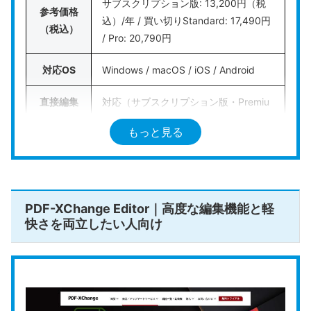
サブスクリプション版: 13,200円（税
てはいかがでしょうか。
参考価格
込）/年 / 買い切りStandard: 17,490円
（税込）
/ Pro: 20,790円
公式HPはこちら
対応OS
Windows / macOS / iOS / Android
直接編集
対応（サブスクリプション版・Premiu
/ OCR
mで利用可能）
もっと見る
電子印鑑
対応（墨消しはPro版のみ）
/ 墨消し
サブスクリプション版・Premiumで対
PDF-XChange Editor｜高度な編集機能と軽
AI機能
応（買い切り版は非対応）
快さを両立したい人向け
公式HP
https://www.foxit.co.jp/
Foxit社の
Foxit PDF Editor
は、エンタープライズ市
場における定番の代替ソフトとして
世界中で広く利