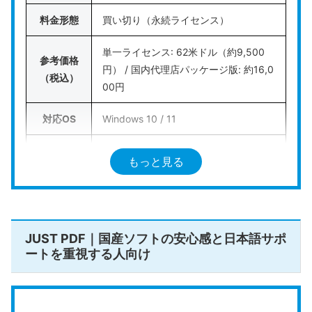
ト
として活躍します。
料金形態
買い切り（永続ライセンス）
単一ライセンス: 62米ドル（約9,500
公式HPはこちら
参考価格
円） / 国内代理店パッケージ版: 約16,0
（税込）
00円
対応OS
Windows 10 / 11
直接編集
対応（ABBYY社製高精度OCRエンジン
もっと見る
/ OCR
搭載）
電子印鑑
対応
/ 墨消し
JUST PDF｜国産ソフトの安心感と日本語サポ
対応（※OpenAI等のAPIキーを設定して
ートを重視する人向け
AI機能
使用可能）
https://www.pdf-xchange.jp/product/
公式HP