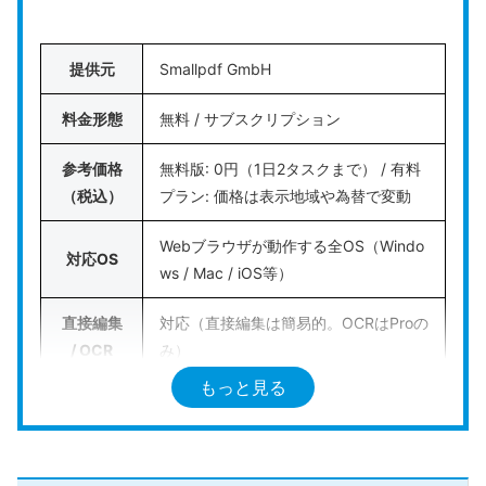
ません。テキストの書き換えを行いたい場合は、い
きなりPDFなどの有料ソフトの導入を検討してくだ
提供元
Smallpdf GmbH
さい。
料金形態
無料 / サブスクリプション
機密情報の安全性を最優先に考え、
簡単なページの
並び替えや不要ページの削除を完全無料で済ませた
参考価格
無料版: 0円（1日2タスクまで） / 有料
い方に最適なフリーソフト
です。
（税込）
プラン: 価格は表示地域や為替で変動
Webブラウザが動作する全OS（Windo
公式HPはこちら
対応OS
ws / Mac / iOS等）
直接編集
対応（直接編集は簡易的。OCRはProの
/ OCR
み）
もっと見る
電子印鑑
対応
/ 墨消し
対応（AI PDFリーダーによる要約や質