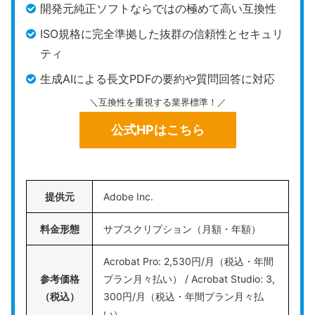
開発元純正ソフトならではの極めて高い互換性
上位モデルであるCOMPLETE版に搭載されている
ISO規格に完全準拠した抜群の信頼性とセキュリ
のは、既存のテキストをワープロ感覚で変更できる
ティ
直接編集や、紙の書類から文字を抽出するパナソニ
生成AIによる長文PDFの要約や質問回答に対応
ック製の高精度OCRエンジンなど。STANDARD版
＼互換性を重視する業界標準！／
はページの結合や分割などの基本操作のみに対応し
ているため、購入前の用途選定が重要です。
公式HPはこちら
日本の商習慣に対応した電子印鑑機能や機密情報を
不可逆的にマスキングする墨消し機能が最初から備
わっているため、契約書や公的書類を安全に扱えま
提供元
Adobe Inc.
す。最新のVer.13 COMPLETEには、一括スキャン
料金形態
サブスクリプション（月額・年額）
したPDFをAIが文脈に沿って自動分割するスマート
な整理機能も実装されました。
Acrobat Pro: 2,530円/月（税込・年間
参考価格
プラン月々払い） / Acrobat Studio: 3,
Windows環境での事務処理や契約業務において、
コ
（税込）
300円/月（税込・年間プラン月々払
ストを抑えて必要な機能を一通り揃えたいビジネス
い）