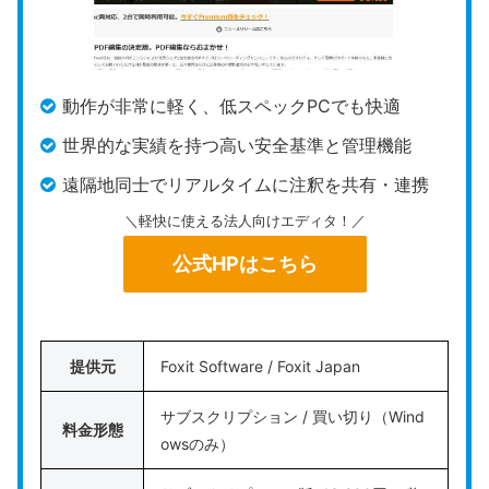
迷わず使いこなせるインターフェース
が特徴です。
本製品の大きな魅力は、
ChatGPTなどの高度な大規
模言語モデルを統合したAI機能
。PDF文書内のテキ
動作が非常に軽く、低スペックPCでも快適
ストや写真の配置を崩さずに別の言語に一括変換す
世界的な実績を持つ高い安全基準と管理機能
るレイアウト翻訳や、長文の文章校正機能により、
遠隔地同士でリアルタイムに注釈を共有・連携
海外資料の解読にかかる時間を大幅に短縮できま
す。
＼軽快に使える法人向けエディタ！／
公式HPはこちら
ただし、これらのAI機能を制限なしにフル活用する
ためには、永続ライセンスなどの初期購入費用とは
別に、月額1,229円の「AIアドオン」の追加契約が
必要となるため、長期的なコスト計算の際には考慮
提供元
Foxit Software / Foxit Japan
が必要です。
サブスクリプション / 買い切り（Wind
料金形態
Word感覚で操作でき、
海外の仕様書や論文をAIで
owsのみ）
翻訳しながら処理効率を高めたい方
は、検討してみ