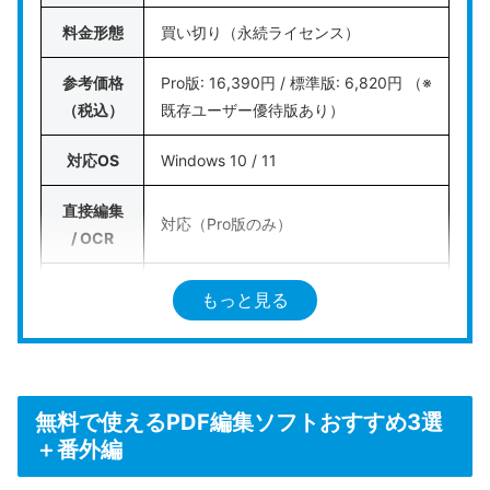
料金形態
買い切り（永続ライセンス）
大量のPDFを高速処理するパワーユーザーや、
社内
PCのエディタを刷新してAcrobatのサブスクコスト
参考価格
Pro版: 16,390円 / 標準版: 6,820円 （※
を削りたい企業に非常に導入効果が高いソフト
で
（税込）
既存ユーザー優待版あり）
す。
対応OS
Windows 10 / 11
公式HPはこちら
直接編集
対応（Pro版のみ）
/ OCR
電子印鑑
もっと見る
対応（直接編集・墨消しはPro版のみ）
/ 墨消し
AI機能
非対応
https://www.justsystems.com/jp/prod
無料で使えるPDF編集ソフトおすすめ3選
公式HP
ucts/justpdf/
＋番外編