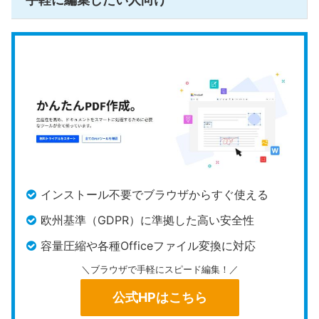
キューブ・ソフトが開発する
CubePDF Utility
は、
Windows環境で手軽にページの編集を行える完全無
料のユーティリティソフトです。有料版への誘導や
ポップアップ広告の表示が一切ないため、
ストレス
なく作業を進めらます
。
本製品の大きなメリットは、すべての処理がインタ
ーネットへ送信されずローカルPC内で完結する点。
クラウドにファイルをアップロードする必要がない
インストール不要でブラウザからすぐ使える
ため、企業秘の契約書や個人情報を含むドキュメン
欧州基準（GDPR）に準拠した高い安全性
トでも、
情報漏洩のリスクを物理的に排除可能
で
容量圧縮や各種Officeファイル変換に対応
す。
＼ブラウザで手軽にスピード編集！／
ただし、既存のテキストを打ち換える直接編集やO
公式HPはこちら
CR、電子印鑑などの高度な実務機能は搭載されてい