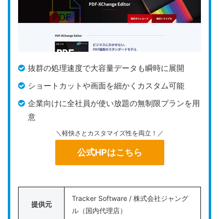
用されている
高機能PDFエディタです。
この製品の特長は、プログラム動作の軽さにありま
す。処理能力が限られたオフィスのPCでも数百ペー
ジあるPDFファイルを待たされることなく展開で
抜群の処理速度で大容量データも瞬時に展開
き、
遅延なしで文字列の書き換えを完了できる
点が
ショートカットや画面を細かくカスタム可能
強みです。
企業向けに全社員が使い放題の無制限プランを用
ライセンス形態は月額サブスクリプションが主流で
意
すが、Windows環境向けには「Standard」および
＼軽快さとカスタマイズ性を両立！／
上位の「Pro」の永続ライセンス（買い切り）も用
公式HPはこちら
意されており、導入組織の運用規模に合わせた選択
肢が豊富。
企業のIT管理部門でライセンスを一括管理したい組
Tracker Software / 株式会社ジャング
織や、
低スペックのPC端末でもストレスなく大量の
提供元
ル（国内代理店）
書類をさばきたい現場に動作が極めて軽い代替ソフ