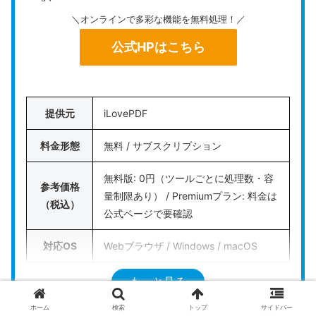
＼オンラインで多彩な機能を無料処理！／
注意点として、無料プランでは「1日に2タスクま
公式HPはこちら
で」の利用回数制限が設けられています。ビジネス
等で日常的に複数のファイルを扱う場合は、有料プ
ランの最新料金を公式ページで確認した上で移行を
検討してください。
提供元
iLovePDF
出張先やPCのインストール制限がある環境から、
料金形態
無料 / サブスクリプション
Webブラウザ経由で手軽にスピード編集を行いたい
無料版: 0円（ツールごとに処理数・容
方におすすめのオンラインツール
です。
参考価格
量制限あり） / Premiumプラン: 料金は
（税込）
公式ページで要確認
公式HPはこちら
対応OS
Webブラウザ / Windows / macOS
直接編集
直接編集: 非対応（注釈追加のみ） / O
もっと見る
/ OCR
CR: 対応（Premiumのみ）
ホーム
検索
トップ
サイドバー