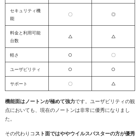
セキュリティ機
〇
◎
能
料金と利用可能
△
△
台数
軽さ
○
〇
ユーザビリティ
○
○
サポート
〇
△
機能面はノートンが極めて強力
です。ユーザビリティの観
点においても、現在のノートンは非常に優秀になりまし
た。
その代わりコ
スト面ではややウイルスバスターの方が優秀