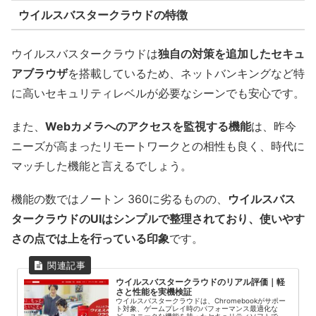
ウイルスバスタークラウドの特徴
ウイルスバスタークラウドは
独自の対策を追加したセキュ
アブラウザ
を搭載しているため、ネットバンキングなど特
に高いセキュリティレベルが必要なシーンでも安心です。
また、
Webカメラへのアクセスを監視する機能
は、昨今
ニーズが高まったリモートワークとの相性も良く、時代に
マッチした機能と言えるでしょう。
機能の数ではノートン 360に劣るものの、
ウイルスバス
タークラウドのUIはシンプルで整理されており、使いやす
さの点では上を行っている印象
です。
ウイルスバスタークラウドのリアル評価｜軽
さと性能を実機検証
ウイルスバスタークラウドは、Chromebookがサポー
ト対象、ゲームプレイ時のパフォーマンス最適化な
ど、ユニークな機能を持ったセキュリティソフトで