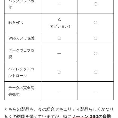
バックアップ機
―
〇
能
△
独自VPN
〇
（オプション）
Webカメラ保護
〇
〇
ダークウェブ監
―
〇
視
ペアレンタルコ
〇
〇
ントロール
データの完全消
―
―
去機能
どちらの製品も、今の総合セキュリティ製品らしくかなり
多くの機能を備えていますが、特に
ノートン 360
の多機