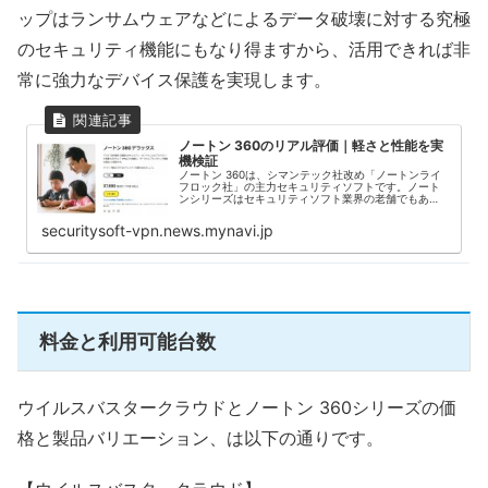
ップはランサムウェアなどによるデータ破壊に対する究極
のセキュリティ機能にもなり得ますから、活用できれば非
常に強力なデバイス保護を実現します。
ノートン 360のリアル評価｜軽さと性能を実
機検証
ノートン 360は、シマンテック社改め「ノートンライ
フロック社」の主力セキュリティソフトです。ノート
ンシリーズはセキュリティソフト業界の老舗でもあ
り、今回取り上げるノートン 360は、現在の主流であ
る「総合セキュリティソリューション製品」の...
securitysoft-vpn.news.mynavi.jp
料金と利用可能台数
ウイルスバスタークラウドとノートン 360シリーズの価
格と製品バリエーション、は以下の通りです。