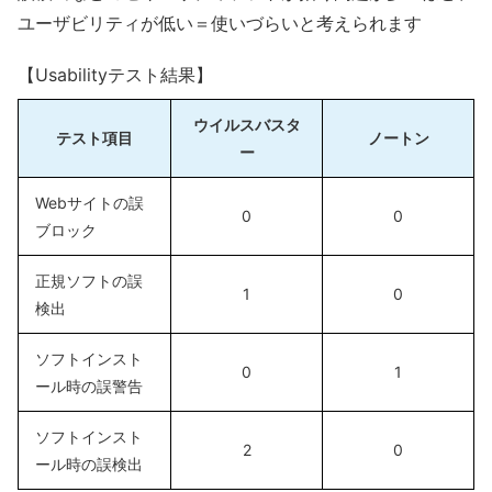
ユーザビリティが低い＝使いづらいと考えられます
【Usabilityテスト結果】
ウイルスバスタ
テスト項目
ノートン
ー
Webサイトの誤
0
0
ブロック
正規ソフトの誤
1
0
検出
ソフトインスト
0
1
ール時の誤警告
ソフトインスト
2
0
ール時の誤検出