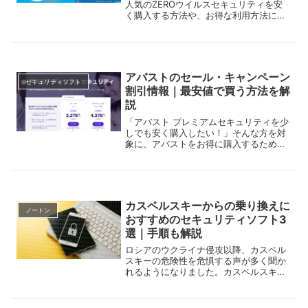
人気のZEROウイルスセキュリティを安
く購入する方法や、お得な利用方法につ
いて解説。ZEROウイルスセキュリティ
を購入できる各ショップの特徴なども解
説しますので、ぜひ参考にしてくださ
い。
アバストのセール・キャンペーン
セキュリティソフト
割引情報｜最安値で買う方法を解
説
「アバスト プレミアムセキュリティを少
しでも安く購入したい！」そんな方を対
象に、アバストをお得に購入するための
セールやキャンペーン情報をお伝えしま
す。アバストは現在、公式ネットショッ
プやAmazonなどで大幅な値引きを実施
中。極めてお得にセキュリティソフトを
入手できるチャンスです。
カスペルスキーからの乗り換えに
ノートン
おすすめのセキュリティソフト3
選｜手順も解説
ロシアのウクライナ侵攻以降、カスペル
スキーの危険性を危惧する声が多く聞か
れるようになりました。カスペルスキー
社自体はロシア政府からの中立性を訴え
ており、また同社は何年も前から会社の
組織・開発体制などをロシアから移動さ