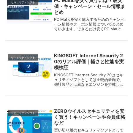
PC Maticを安く買うには？最安
セキュリティソフト
値・キャンペーン・セール情報ま
とめ
PC Maticを安く購入するためのキャンペ
ーン情報やクーポン情報についてまとめ
ていきます。できるだけ安くPC Maticを
利用する方法についてもお伝えしますの
で、PC Maticの購入を検討している方は
ぜひ参考にしてください。
KINGSOFT Internet Security 2
セキュリティソフト
0のリアル評価｜軽さと性能を実
機検証
KINGSOFT Internet Security 20はセキ
ュリティソフトとしては比較的新顔で、
他社製品とは異なるエンジンを搭載した
別種とも言える製品です。販売元のKING
SOFTはマイクロソフトオフィス互換の
オフィススイートなど、コス...
ZEROウイルスセキュリティを安
セキュリティソフト
く買う！キャンペーンや会員価格
など
買い切り版のセキュリティソフトとして