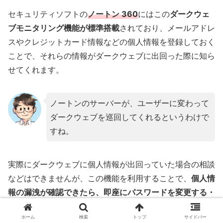
セキュリティソフトの
ノートン 360
にはこの
ダークウェ
ブモニタリング機能が標準搭載
されており、メールアドレ
スやクレジットカード情報などの個人情報を登録しておく
ことで、それらの情報がダークウェブに出回った際に知ら
せてくれます。
ノートンのサーバーが、ユーザーに変わって
ダークウェブを巡回してくれるというわけで
すね。
実際にダークウェブに個人情報が出回っていた場合の相談
などはできませんが、この機能を利用することで、
個人情
報の漏洩が確認できたら、即座にパスワードを変更する・
多段階認証等でセキュリティレベルを引き上げるといった
ホーム
検索
トップ
サイドバー
手段が取れます
。