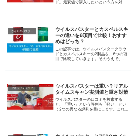
ド。最安値で購入したいという方を対象
に、セール情報やキャンペーン情報を紹
介していきます。ウイルスバスタークラ
ウドを購入できるショップそれぞれの特
徴についても解説しますの...
ウイルスバスターとカスペルスキ
ウイルスバスター
ーの違いを6項目で比較！おすす
めはどっち？
この記事では、ウイルスバスタークラウ
ドとカスペルスキーの2製品を、6つの項
目で比較していきます。そのうえで、そ
れぞれどんなユーザーにおすすめなのか
について、整理します。どちらのセキュ
リティソフトを購入するべきか迷ってい
る方は、ぜひ参考にしてください。
ウイルスバスターは重い？リアル
セキュリティソフト
タイムスキャン実測値と重さ対策
ウイルスバスターの口コミを検索する
と、「重い」という評判も「軽い」とい
う2つの異なる評判を目にします。これ
からウイルスバスターの利用を検討して
いる方がこういった口コミを両方見てし
まうと、本当はどっちなの？と迷ってし
まいますよね。そこで、この記事ではウ
イルスバスター重いのか軽いのか、実測