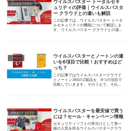
ウイルスバスター トータルセキ
ウイルスバスター
ュリティの評価｜ウイルスバスタ
ー クラウドとの違いも解説
この記事では、ウイルスバスター トータ
ルセキュリティの機能について解説しま
す。ウイルスバスター クラウドとの違い
についても解説しますので、高性能なセ
キュリティソフトを探している方はぜひ
参考にしてください。
ウイルスバスターとノートンの違
ノートン
いを6項目で比較！おすすめはど
っち？
この記事ではウイルスバスタークラウド
とノートン360の2製品を、6つの項目で
比較していきます。そのうえで、それぞ
れどんなユーザーにおすすめなのかにつ
いて、整理します。どちらのセキュリテ
ィソフトを購入するべきか迷っている方
は、ぜひ参考にしてください
ウイルスバスターを最安値で買う
セキュリティソフト
には？セール・キャンペーン情報
セキュリティソフトの草分けとして第一
線の人気を誇るウイルスバスタークラウ