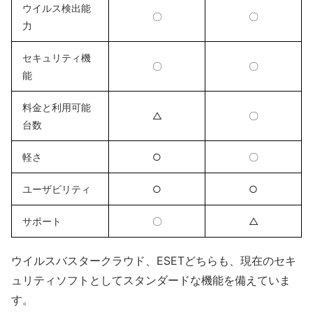
ウイルス検出能
〇
〇
力
セキュリティ機
〇
〇
能
料金と利用可能
△
〇
台数
軽さ
○
〇
ユーザビリティ
○
○
サポート
〇
△
ウイルスバスタークラウド、ESETどちらも、現在のセキ
ュリティソフトとしてスタンダードな機能を備えていま
す。