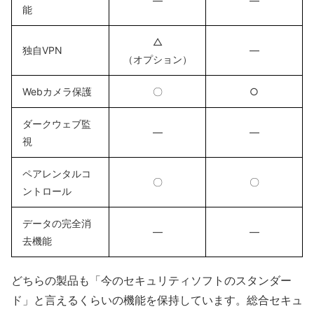
―
―
能
△
独自VPN
―
（オプション）
Webカメラ保護
〇
○
ダークウェブ監
―
―
視
ペアレンタルコ
〇
〇
ントロール
データの完全消
―
―
去機能
どちらの製品も「今のセキュリティソフトのスタンダー
ド」と言えるくらいの機能を保持しています。総合セキュ