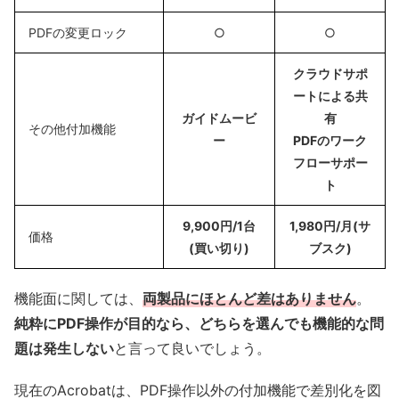
PDFの変更ロック
○
○
クラウドサポ
ートによる共
ガイドムービ
有
その他付加機能
ー
PDFのワーク
フローサポー
ト
9,900円/1台
1,980円/月(サ
価格
(買い切り)
ブスク)
機能面に関しては、
両製品にほとんど差はありません
。
純粋にPDF操作が目的なら、どちらを選んでも機能的な問
題は発生しない
と言って良いでしょう。
現在のAcrobatは、PDF操作以外の付加機能で差別化を図