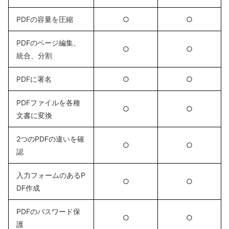
PDFの容量を圧縮
○
○
PDFのページ編集、
○
○
統合、分割
PDFに署名
○
○
PDFファイルを各種
○
○
文書に変換
2つのPDFの違いを確
○
○
認
入力フォームのあるP
○
○
DF作成
PDFのパスワード保
○
○
護