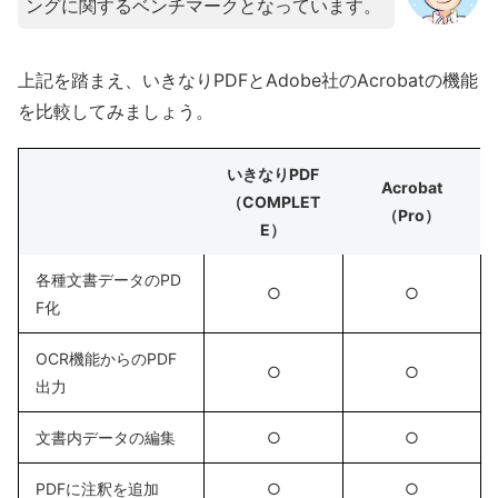
ングに関するベンチマークとなっています。
上記を踏まえ、いきなりPDFとAdobe社のAcrobatの機能
を比較してみましょう。
いきなりPDF
Acrobat
（COMPLET
（Pro）
E）
各種文書データのPD
○
○
F化
OCR機能からのPDF
○
○
出力
文書内データの編集
○
○
PDFに注釈を追加
○
○