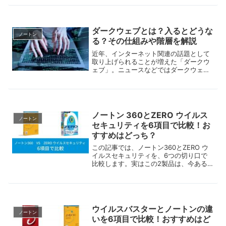
ってくれるのが、ノートン360に搭載さ
れた「ダークウェブモニタリング機能」
です。
ダークウェブとは？入るとどうな
ノートン
る？その仕組みや階層を解説
近年、インターネット関連の話題として
取り上げられることが増えた「ダークウ
ェブ」。ニュースなどではダークウェブ
の「暗黒面」が取り上げられる機会が多
いため、「なんだかよく分らないけれど
怖いもの」といったイメージが先行して
いる印象です。
ノートン 360とZERO ウイルス
ノートン
セキュリティを6項目で比較！お
すすめはどっち？
この記事では、ノートン360とZERO ウ
イルスセキュリティを、6つの切り口で
比較します。実はこの2製品は、今ある
セキュリティソフトの中で最も対極に位
置すると言えます。ノートン360は総合
セキュリティソフトらしさを突き詰めた1
本。一方で、ZERO ウイルスセキュリテ
ィは機能を絞ってシンプルさを極めた製
ウイルスバスターとノートンの違
品です。
ノートン
いを6項目で比較！おすすめはど