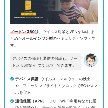
ノートン 360
は、ウイルス対策とVPNを1本にま
とめた
オールインワン型
のセキュリティソフトで
す。
デバイスの保護も通信の保護も、ノー
トン 360なら1つでカバーできます。
デバイス保護
: ウイルス・マルウェアの検出
や、フィッシングサイトのブロックでPCやスマ
ホを守る
通信保護（VPN）
: フリーWi-Fi利用時などに通
信を暗号化し、データの傍受やIPアドレスの追