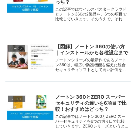
っち？
この記事ではウイルスバスタークラウド
とノートン360の2製品を、6つの項目で
比較していきます。そのうえで、それぞ
れどんなユーザーにおすすめなのかにつ
いて、整理します。どちらのセキュリテ
ィソフトを購入するべきか迷っている方
は、ぜひ参考にしてください
【図解】ノートン 360の使い方
ノートン
｜インストールから各種設定まで
ノートンシリーズの最新作であるノート
ン360は、幅広い防護機能を備えた総合
セキュリティソフトとして高い評価を得
ています。この記事では、ノートン360
の主要機能の使い方を、一通り解説。併
せて導入方法や手順についてもまとめて
いきますので、ノートン360を検討して
いる方は、ぜひ参考にしてください。
ノートン 360とZERO スーパー
ノートン
セキュリティの違いを6項目で比
較！おすすめはどっち？
この記事ではノートン360とZERO スー
パーセキュリティを6つの切り口で比較
していきます。ZEROシリーズというと
コスト面に注目が集まりがちですが、ス
ーパーセキュリティは機能も豊富。オー