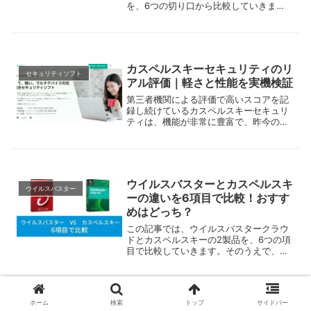
を、6つの切り口から比較していきま
す。この2本は、どちらも軽さと安定し
た高い防護能力を標榜する製品です。
カスペルスキーセキュリティのリ
セキュリティソフト
アル評価｜軽さと性能を実機検証
第三者機関による評価で高いスコアを記
録し続けているカスペルスキーセキュリ
ティは、機能が非常に豊富で、昨今のト
レンドにしっかりと対応したセキュリテ
ィソフトです。しかし、動作に関する口
コミを検索すると、「重い」という評判
も「軽くて問題を感じない...
ウイルスバスターとカスペルスキ
ウイルスバスター
ーの違いを6項目で比較！おすす
めはどっち？
この記事では、ウイルスバスタークラウ
ドとカスペルスキーの2製品を、6つの項
目で比較していきます。そのうえで、そ
れぞれどんなユーザーにおすすめなのか
について、整理します。どちらのセキュ
リティソフトを購入するべきか迷ってい
る方は、ぜひ参考にしてください。
ホーム
検索
トップ
サイドバー