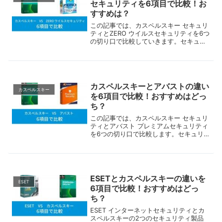
セキュリティを6項目で比較！お
れています。
すすめは？
この記事では、カスペルスキー セキュリ
ティとZERO ウイルスセキュリティを6つ
の切り口で比較していきます。セキュリ
ティ機能、性能、使い勝手などの観点で
それぞれの製品の違いをじっくりと比
較。それぞれの製品に適したユーザータ
イプを探ります。
カスペルスキーとアバストの違い
カスペルスキー
を6項目で比較！おすすめはどっ
ち？
この記事では、カスペルスキー セキュリ
ティとアバスト プレミアムセキュリティ
を6つの切り口で比較します。セキュリ
ティ機能、性能、使い勝手などの観点で
それぞれの製品の違いをじっくりと確
認、それぞれ適したユーザータイプを探
ります。
ESETとカスペルスキーの違いを
ESET
6項目で比較！おすすめはどっ
ち？
ESET インターネットセキュリティとカ
スペルスキーの2つのセキュリティ製品