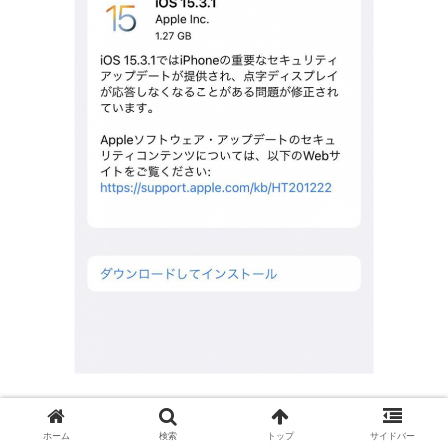
こちらはウイルス云々以前の基本中の基本ですが、iPhon
eのOSやセキュリティパッチの状態は常に最新に保つよう
ホーム
検索
トップ
サイドバー