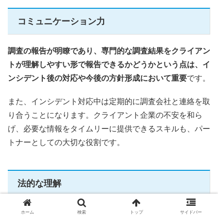
コミュニケーション力
調査の報告が明瞭であり、専門的な調査結果をクライアン
トが理解しやすい形で報告できるかどうかという点は、イ
ンシデント後の対応や今後の方針形成において重要
です。
また、インシデント対応中は定期的に調査会社と連絡を取
り合うことになります。クライアント企業の不安を和ら
げ、必要な情報をタイムリーに提供できるスキルも、パー
トナーとしての大切な役割です。
法的な理解
信頼できる調査会社であれば問題ありませんが、
データ取
ホーム
検索
トップ
サイドバー