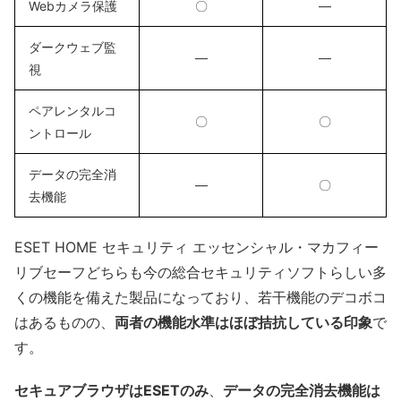
Webカメラ保護
〇
―
ダークウェブ監
―
―
視
ペアレンタルコ
〇
〇
ントロール
データの完全消
―
〇
去機能
ESET HOME セキュリティ エッセンシャル・マカフィー
リブセーフどちらも今の総合セキュリティソフトらしい多
くの機能を備えた製品になっており、若干機能のデコボコ
はあるものの、
両者の機能水準はほぼ拮抗している印象
で
す。
セキュアブラウザはESETのみ
、
データの完全消去機能は