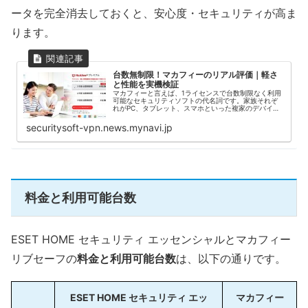
ータを完全消去しておくと、安心度・セキュリティが高ま
ります。
台数無制限！マカフィーのリアル評価｜軽さ
と性能を実機検証
マカフィーと言えば、1ライセンスで台数制限なく利用
可能なセキュリティソフトの代名詞です。家族それぞ
れがPC、タブレット、スマホといった複家のデバイス
を使用している方にとって、とてもお得なセキュリテ
ィソフトと言えます。第三者機関によるAV-T...
securitysoft-vpn.news.mynavi.jp
料金と利用可能台数
ESET HOME セキュリティ エッセンシャルとマカフィー
リブセーフの
料金と利用可能台数
は、以下の通りです。
ESET HOME セキュリティ エッ
マカフィー