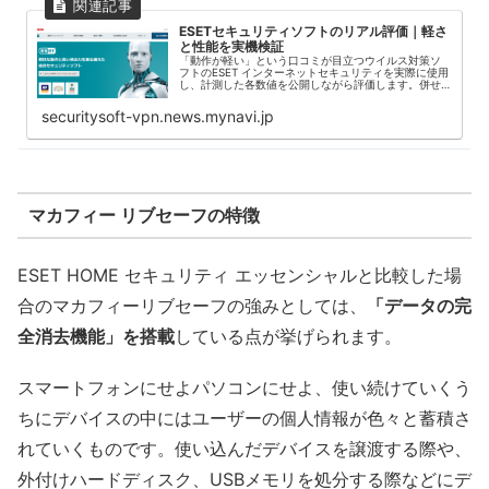
ESETセキュリティソフトのリアル評価｜軽さ
と性能を実機検証
「動作が軽い」という口コミが目立つウイルス対策ソ
フトのESET インターネットセキュリティを実際に使用
し、計測した各数値を公開しながら評価します。併せ
て製品の各種情報を詳細にまとめていきますので、導
入を検討されている方はぜひ参考にしてください。
securitysoft-vpn.news.mynavi.jp
マカフィー リブセーフの特徴
ESET HOME セキュリティ エッセンシャルと比較した場
合のマカフィーリブセーフの強みとしては、
「データの完
全消去機能」を搭載
している点が挙げられます。
スマートフォンにせよパソコンにせよ、使い続けていくう
ちにデバイスの中にはユーザーの個人情報が色々と蓄積さ
れていくものです。使い込んだデバイスを譲渡する際や、
外付けハードディスク、USBメモリを処分する際などにデ